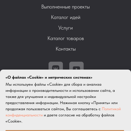
Выполненные проекты
Каталог идей
Услуги
Каталог товаров
Контакты
«О файлах «Cookie» и метрических системах»
Мы используем файлы «Cookie» для сбора и анализа
информации о производительности и использовании сайта, а
© 2025 Самозанятый Елена Бокарева,
также для улучшения и индивидуальной настройки
ИНН: 366408795590
предоставления информации. Нажимая кнопку «Принять» или
89066716715@mail.ru
,
89066716715
продолжая пользоваться сайтом, Вы соглашаетесь с
Политикой
конфиденциальности
и даете согласие на обработку файлов
Политика конфиденциальности
«Cookie».
Согласие на обработку персональных данных